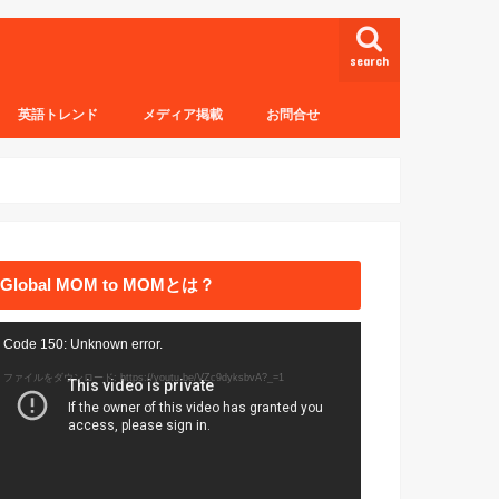
search
英語トレンド
メディア掲載
お問合せ
Global MOM to MOMとは？
動
Code 150: Unknown error.
画
ファイルをダウンロード: https://youtu.be/VZc9dyksbvA?_=1
プ
レ
ー
ヤ
ー