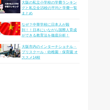
大阪の私立小学校の学費ランキン
グと私立全15校の平均と学費一覧
まとめ
なぜ？中華学校に日本人が殺
到！！日本にいながら国際人育成
ができる教育法を徹底分析！
大阪市内のインターナショナル・
プリスクール・幼稚園・保育園 オ
ススメ14校