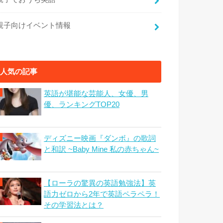
親子向けイベント情報
人気の記事
英語が堪能な芸能人、女優、男
優、ランキングTOP20
ディズニー映画『ダンボ』の歌詞
と和訳 ~Baby Mine 私の赤ちゃん~
【ローラの驚異の英語勉強法】英
語力ゼロから2年で英語ペラペラ！
その学習法とは？