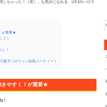
得しちゃった！（笑）」な気分になれる、USJのハロウ
！が重要★
行こう！
よし！
英語で親子ハロウィン仮装パーティー！
動きやすく！が重要★
ね！