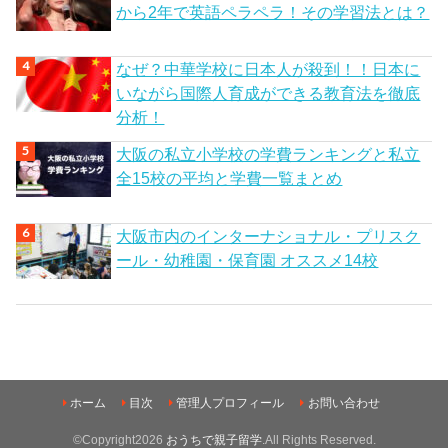
から2年で英語ペラペラ！その学習法とは？
なぜ？中華学校に日本人が殺到！！日本に
いながら国際人育成ができる教育法を徹底
分析！
大阪の私立小学校の学費ランキングと私立
全15校の平均と学費一覧まとめ
大阪市内のインターナショナル・プリスク
ール・幼稚園・保育園 オススメ14校
ホーム
目次
管理人プロフィール
お問い合わせ
©Copyright2026
おうちで親子留学
.All Rights Reserved.