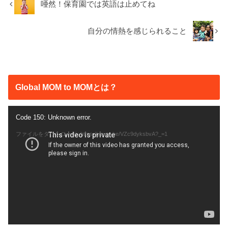
唖然！保育園では英語は止めてね
自分の情熱を感じられること
Global MOM to MOMとは？
動
Code 150: Unknown error.
画
ファイルをダウンロード: https://youtu.be/VZc9dyksbvA?_=1
プ
レ
ー
ヤ
ー