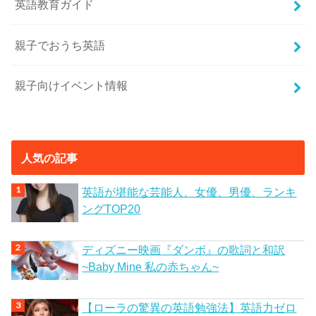
英語教育ガイド
親子でおうち英語
親子向けイベント情報
人気の記事
英語が堪能な芸能人、女優、男優、ランキ
ングTOP20
ディズニー映画『ダンボ』の歌詞と和訳
~Baby Mine 私の赤ちゃん~
【ローラの驚異の英語勉強法】英語力ゼロ