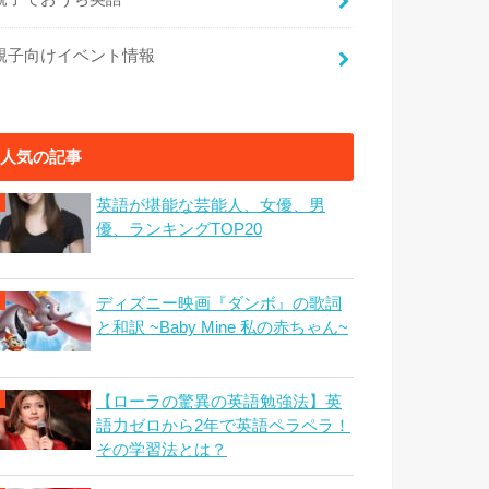
親子向けイベント情報
人気の記事
英語が堪能な芸能人、女優、男
優、ランキングTOP20
ディズニー映画『ダンボ』の歌詞
と和訳 ~Baby Mine 私の赤ちゃん~
【ローラの驚異の英語勉強法】英
語力ゼロから2年で英語ペラペラ！
その学習法とは？