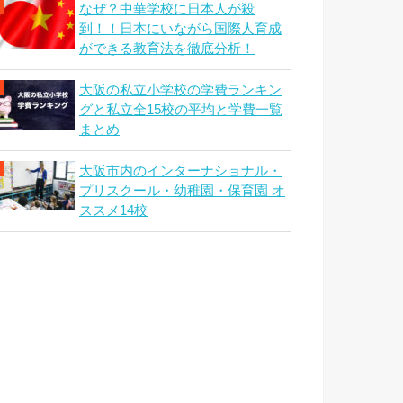
なぜ？中華学校に日本人が殺
到！！日本にいながら国際人育成
ができる教育法を徹底分析！
大阪の私立小学校の学費ランキン
グと私立全15校の平均と学費一覧
まとめ
大阪市内のインターナショナル・
プリスクール・幼稚園・保育園 オ
ススメ14校