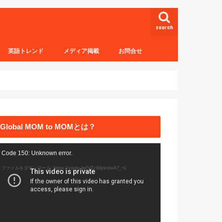
search
英語トレンド
メディア掲載
お問合せ
Global MOM to MOMとは？
動
Code 150: Unknown error.
画
ファイルをダウンロード: https://youtu.be/VZc9dyksbvA?_=1
プ
レ
ー
ヤ
ー