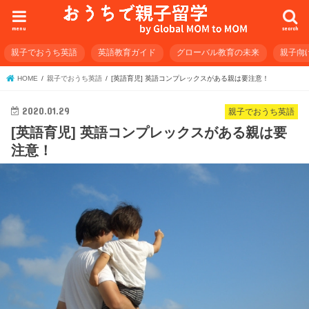
menu
search
親子でおうち英語
英語教育ガイド
グローバル教育の未来
親子向
HOME
親子でおうち英語
[英語育児] 英語コンプレックスがある親は要注意！
2020.01.29
親子でおうち英語
[英語育児] 英語コンプレックスがある親は要
注意！