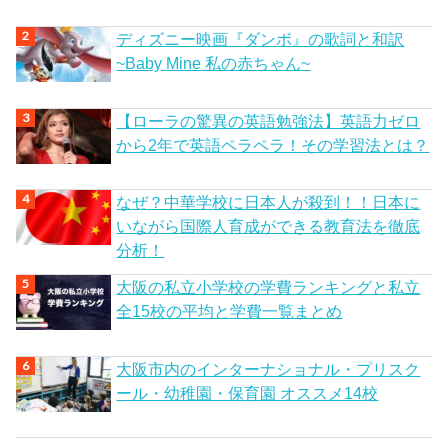
ディズニー映画『ダンボ』の歌詞と和訳
~Baby Mine 私の赤ちゃん~
【ローラの驚異の英語勉強法】英語力ゼロ
から2年で英語ペラペラ！その学習法とは？
なぜ？中華学校に日本人が殺到！！日本に
いながら国際人育成ができる教育法を徹底
分析！
大阪の私立小学校の学費ランキングと私立
全15校の平均と学費一覧まとめ
大阪市内のインターナショナル・プリスク
ール・幼稚園・保育園 オススメ14校