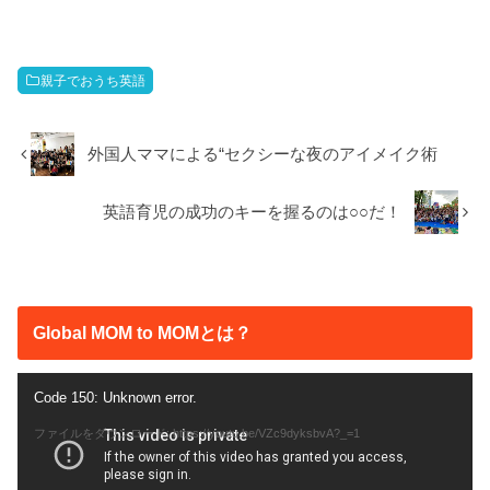
親子でおうち英語
外国人ママによる“セクシーな夜のアイメイク術
英語育児の成功のキーを握るのは○○だ！
Global MOM to MOMとは？
動
Code 150: Unknown error.
画
ファイルをダウンロード: https://youtu.be/VZc9dyksbvA?_=1
プ
レ
ー