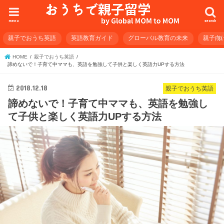
menu
search
親子でおうち英語
英語教育ガイド
グローバル教育の未来
親子向
HOME
親子でおうち英語
諦めないで！子育て中ママも、英語を勉強して子供と楽しく英語力UPする方法
2018.12.18
親子でおうち英語
諦めないで！子育て中ママも、英語を勉強し
て子供と楽しく英語力UPする方法