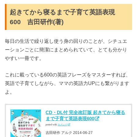
起きてから寝るまで子育て英語表現
600 吉田研作
(著)
毎日の生活で繰り返し使う身の回りのことが、シチュエ
ーションごとに簡潔にまとめられていて、とても分かり
やすい一冊です。
これに載っている600の英語フレーズをマスターすれば、
英語で子育てしながら、ママの英語力UPにも繋がります
よ。
CD・DL付 完全改訂版 起きてから寝る
まで子育て英語表現600
posted with
ヨメレバ
吉田研作 アルク 2014-06-27