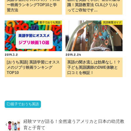
ー映画ランキングTOP10と学
識！英語教育法 CLIL(クリル)
習方法
ってご存知です…
親子でおうち英語
英語教育ガイド
2019.3.2
2019.2.24
[おうち英語] 英語学習にオスス
英語の聞き流しは効果なし！？
メのジブリ映画ランキング
子ども英語講師のDWE体験と
TOP10
口コミを検証！
親子でおうち英語
経験ママが語る！全然違うアメリカと日本の幼児教
育と子育て