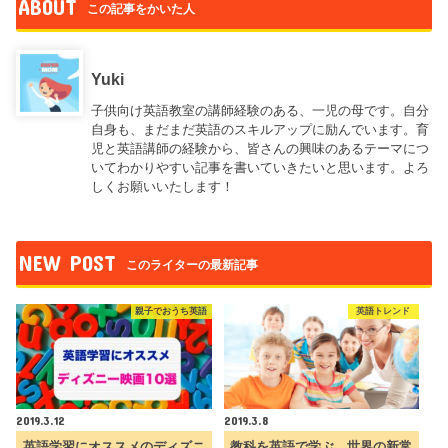
ABOUT
この記事をかいた人
Yuki
子供向け英語教室の講師経験のある、一児の母です。自分
自身も、まだまだ英語のスキルアップに励んでいます。育
児と英語講師の経験から、皆さんの興味のあるテーマにつ
いてわかりやすい記事を書いていきたいと思います。よろ
しくお願いいたします！
NEW POST
このライターの最新記事
親子でおうち英語
英語トレンド
2019.3.12
2019.3.8
英語学習にオススメのディズニ
教科を英語で学ぶ、世界の新常