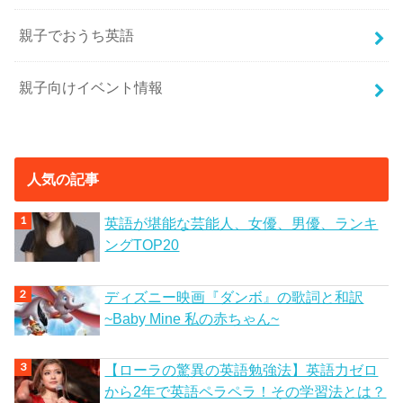
親子でおうち英語
親子向けイベント情報
人気の記事
英語が堪能な芸能人、女優、男優、ランキ
ングTOP20
ディズニー映画『ダンボ』の歌詞と和訳
~Baby Mine 私の赤ちゃん~
【ローラの驚異の英語勉強法】英語力ゼロ
から2年で英語ペラペラ！その学習法とは？