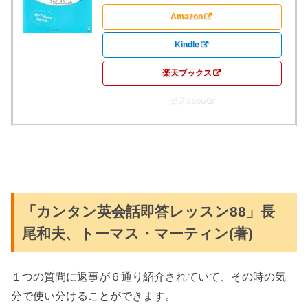
Amazon
Kindle
楽天ブックス
楽天kobo
「カンタン英会話即答レッスン
88
」長
尾和夫、トーマス・マーティン
(著)
１つの質問に返事が６通り紹介されていて、その時の気
分で使い分けることができます。