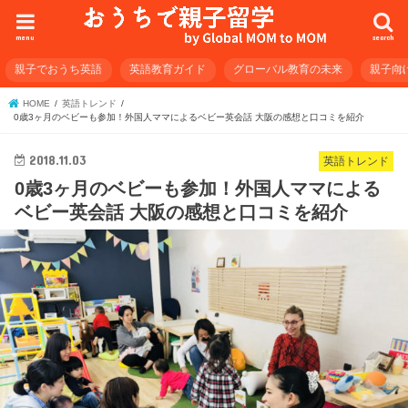
menu
search
親子でおうち英語
英語教育ガイド
グローバル教育の未来
親子向
HOME
英語トレンド
0歳3ヶ月のベビーも参加！外国人ママによるベビー英会話 大阪の感想と口コミを紹介
2018.11.03
英語トレンド
0歳3ヶ月のベビーも参加！外国人ママによる
ベビー英会話 大阪の感想と口コミを紹介