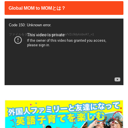
Global MOM to MOMとは？
動
Code 150: Unknown error.
画
ファイルをダウンロード: https://youtu.be/VZc9dyksbvA?_=1
プ
レ
ー
ヤ
ー