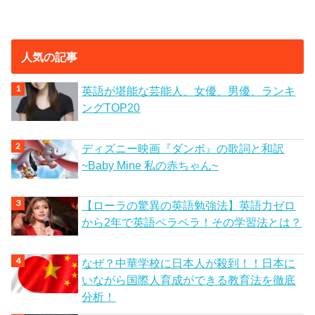
人気の記事
英語が堪能な芸能人、女優、男優、ランキ
ングTOP20
ディズニー映画『ダンボ』の歌詞と和訳
~Baby Mine 私の赤ちゃん~
【ローラの驚異の英語勉強法】英語力ゼロ
から2年で英語ペラペラ！その学習法とは？
なぜ？中華学校に日本人が殺到！！日本に
いながら国際人育成ができる教育法を徹底
分析！