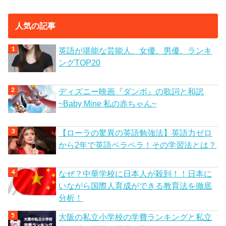
人気の記事
英語が堪能な芸能人、女優、男優、ランキ
ングTOP20
ディズニー映画『ダンボ』の歌詞と和訳
~Baby Mine 私の赤ちゃん~
【ローラの驚異の英語勉強法】英語力ゼロ
から2年で英語ペラペラ！その学習法とは？
なぜ？中華学校に日本人が殺到！！日本に
いながら国際人育成ができる教育法を徹底
分析！
大阪の私立小学校の学費ランキングと私立