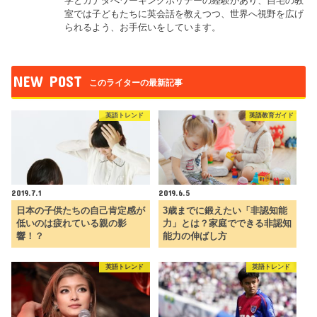
学とカナダへワーキングホリデーの経験があり、自宅の教
室では子どもたちに英会話を教えつつ、世界へ視野を広げ
られるよう、お手伝いをしています。
NEW POST
このライターの最新記事
英語トレンド
英語教育ガイド
2019.7.1
2019.6.5
日本の子供たちの自己肯定感が
3歳までに鍛えたい「非認知能
低いのは疲れている親の影
力」とは？家庭でできる非認知
響！？
能力の伸ばし方
英語トレンド
英語トレンド