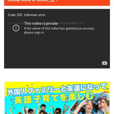
動
Code 150: Unknown error.
画
ファイルをダウンロード: https://youtu.be/VZc9dyksbvA?_=1
プ
レ
ー
ヤ
ー