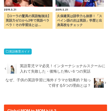
2019.5.31
2019.5.21
【ローラの驚異の英語勉強法】
久保建英は語学力も抜群！「ス
英語力ゼロから2年で英語ペラ
ペイン語の次は英語」学歴と出
ペラ！その学習法とは…
身高校をチェック
英語教育ガイド
英語育児ママ必見！インターナショナルスクールに
入れて失敗した・後悔した怖い６つの実話
なぜ、子供の英語学習に海外ドラマが効果的？知っ
て得する5つの理由とは？
Global MOM to MOMとは？