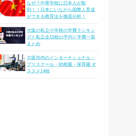
なぜ？中華学校に日本人が殺
到！！日本にいながら国際人育成
ができる教育法を徹底分析！
大阪の私立小学校の学費ランキン
グと私立全15校の平均と学費一覧
まとめ
大阪市内のインターナショナル・
プリスクール・幼稚園・保育園 オ
ススメ14校