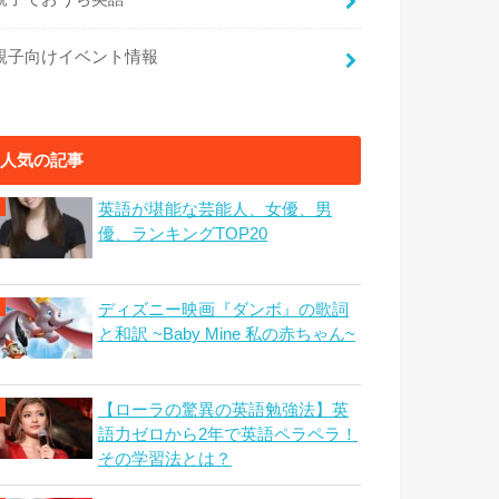
親子向けイベント情報
人気の記事
英語が堪能な芸能人、女優、男
優、ランキングTOP20
ディズニー映画『ダンボ』の歌詞
と和訳 ~Baby Mine 私の赤ちゃん~
【ローラの驚異の英語勉強法】英
語力ゼロから2年で英語ペラペラ！
その学習法とは？