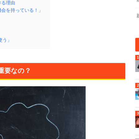
作る理由
機会を持っている！」
使う」
重要なの？