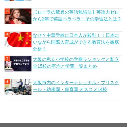
【ローラの驚異の英語勉強法】英語力ゼロ
から2年で英語ペラペラ！その学習法とは？
なぜ？中華学校に日本人が殺到！！日本に
いながら国際人育成ができる教育法を徹底
分析！
大阪の私立小学校の学費ランキングと私立
全15校の平均と学費一覧まとめ
大阪市内のインターナショナル・プリスク
ール・幼稚園・保育園 オススメ14校