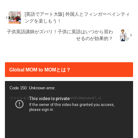
[英語でアート大阪] 外国人とフィンガーペインティ
ングを楽しもう！
子供英語講師がズバリ！子供に英語はいつから習わ
せるのが効果的？
Global MOM to MOMとは？
動
Code 150: Unknown error.
画
ファイルをダウンロード: https://youtu.be/VZc9dyksbvA?_=1
プ
レ
ー
ヤ
ー