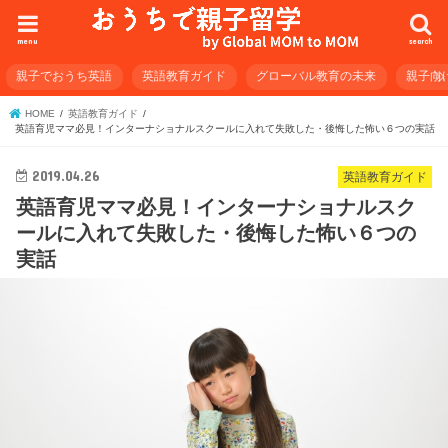
menu
search
親子でおうち英語
英語教育ガイド
グローバル教育の未来
親子向
HOME
英語教育ガイド
英語育児ママ必見！インターナショナルスクールに入れて失敗した・後悔した怖い６つの実話
2019.04.26
英語教育ガイド
英語育児ママ必見！インターナショナルスク
ールに入れて失敗した・後悔した怖い６つの
実話