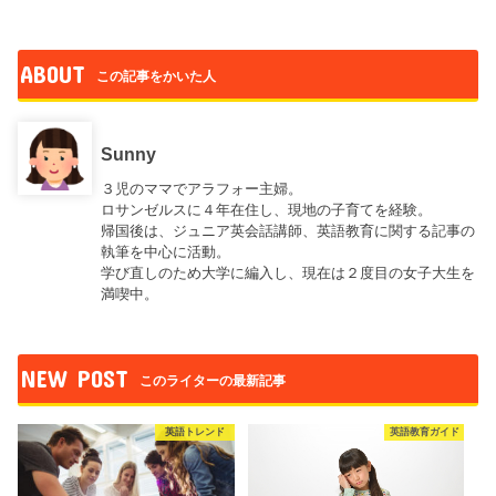
ABOUT
この記事をかいた人
Sunny
３児のママでアラフォー主婦。
ロサンゼルスに４年在住し、現地の子育てを経験。
帰国後は、ジュニア英会話講師、英語教育に関する記事の
執筆を中心に活動。
学び直しのため大学に編入し、現在は２度目の女子大生を
満喫中。
NEW POST
このライターの最新記事
英語トレンド
英語教育ガイド