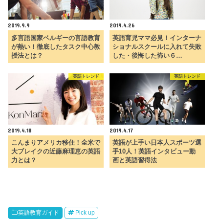
2019.9.9
2019.4.26
多言語国家ベルギーの言語教育
英語育児ママ必見！インターナ
が熱い！徹底したタスク中心教
ショナルスクールに入れて失敗
授法とは？
した・後悔した怖い６…
英語トレンド
英語トレンド
2019.4.18
2019.4.17
こんまりアメリカ移住！全米で
英語が上手い日本人スポーツ選
大ブレイクの近藤麻理恵の英語
手10人！英語インタビュー動
力とは？
画と英語習得法
英語教育ガイド
Pick up